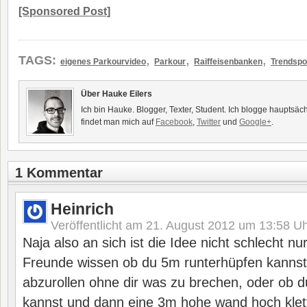
[Sponsored Post]
,
,
,
TAGS:
eigenes Parkourvideo
Parkour
Raiffeisenbanken
Trendspo
Über Hauke Eilers
Ich bin Hauke. Blogger, Texter, Student. Ich blogge hauptsäc
findet man mich auf
Facebook
,
Twitter
und
Google+
.
1 Kommentar
Heinrich
Veröffentlicht am
21. August 2012 um 13:58
Uh
Naja also an sich ist die Idee nicht schlecht n
Freunde wissen ob du 5m runterhüpfen kannst
abzurollen ohne dir was zu brechen, oder ob 
kannst und dann eine 3m hohe wand hoch klett