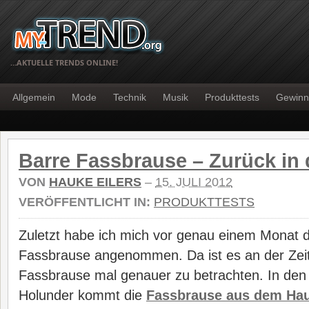
…AKTUELLE TRENDS ONLINE!
Allgemein
Mode
Technik
Musik
Produkttests
Gewinn
Barre Fassbrause – Zurück in 
VON
HAUKE EILERS
–
15. JULI 2012
VERÖFFENTLICHT IN:
PRODUKTTESTS
Zuletzt habe ich mich vor genau einem Mona
Fassbrause angenommen. Da ist es an der Zeit
Fassbrause mal genauer zu betrachten. In den 
Holunder kommt die
Fassbrause aus dem Hau