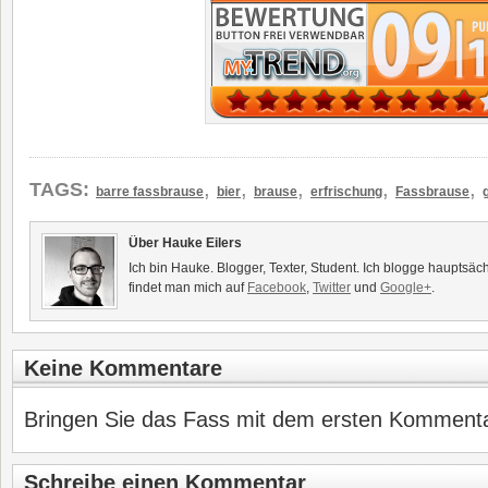
,
,
,
,
,
TAGS:
barre fassbrause
bier
brause
erfrischung
Fassbrause
Über Hauke Eilers
Ich bin Hauke. Blogger, Texter, Student. Ich blogge hauptsäc
findet man mich auf
Facebook
,
Twitter
und
Google+
.
Keine Kommentare
Bringen Sie das Fass mit dem ersten Kommentar
Schreibe einen Kommentar