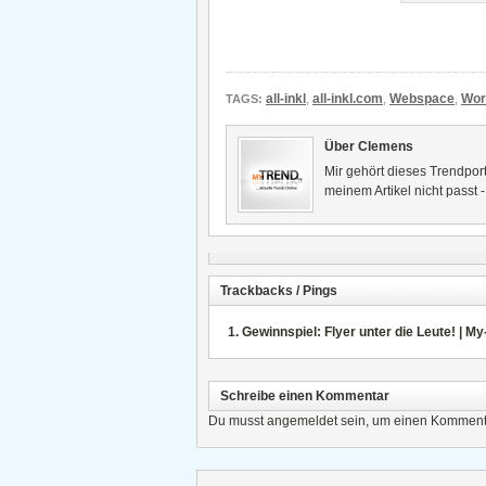
all-inkl
,
all-inkl.com
,
Webspace
,
Wor
TAGS:
Über Clemens
Mir gehört dieses Trendport
meinem Artikel nicht passt 
Trackbacks / Pings
Gewinnspiel: Flyer unter die Leute! | My
Schreibe einen Kommentar
Du musst
angemeldet
sein, um einen Komment