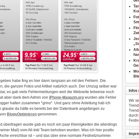
dei
Tan
Ko
Fot
Sm
Fi
Zwi
Jed
„S
Al
has
Kre
Ge
Mo
Bli
geben habe fing es hier dann langsam an mit den Fehlern. Die
, die ganzen Fotos und Artikel natürlich auch. Der Umzug selber war
Infos
 klar, es gab viele Fehlermeldungen weil die Webseite teilweise noch
hat aber dank dem Admin von
iPhone-Magazin.org
wurden alle Fehler
Wir s
Blogger halten zusammen *grins*. Und ganz ohne Anleitung hab ich
Trend
h glaube da hätte es bereits bei der Datenbank angefangen zu
Trend
g von
BlogsOptimieren
genommen.
durch
Festiv
d übertragen wurde gab es noch ein paar Kleinigkeiten die allerdings
iner Mail) vom All-Inkl Team behoben wurden. Was ich hier positiv
Impre
 Woche erreichbar ist – und das über eine normale Festnetznummer.