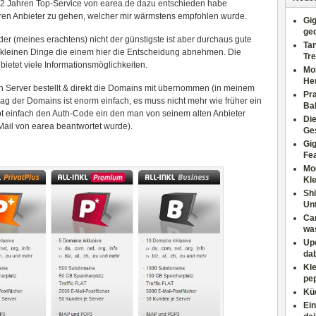
s 2 Jahren Top-Service von earea.de dazu entschieden habe
n Anbieter zu gehen, welcher mir wärmstens empfohlen wurde.
Gig
ge
der (meines erachtens) nicht der günstigste ist aber durchaus gute
Tan
e kleinen Dinge die einem hier die Entscheidung abnehmen. Die
Tre
 bietet viele Informationsmöglichkeiten.
Moh
He
n Server bestellt & direkt die Domains mit übernommen (in meinem
Pr
rag der Domains ist enorm einfach, es muss nicht mehr wie früher ein
Ba
t einfach den Auth-Code ein den man von seinem alten Anbieter
Di
Mail von earea beantwortet wurde).
Ges
Gig
Fe
Mo
Kl
Shi
Un
Can
wa
Upc
dab
Kle
pep
Küc
Ein