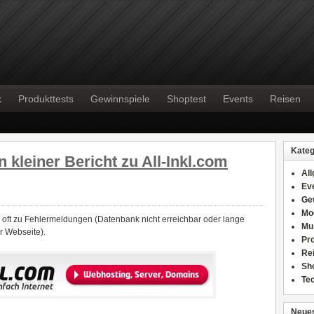
k
Produkttests
Gewinnspiele
Shoptest
Events
Reisen
Kateg
kleiner Bericht zu All-Inkl.com
Al
Ev
Ge
Mo
 oft zu Fehlermeldungen (Datenbank nicht erreichbar oder lange
Mu
r Webseite).
Pr
Re
Sh
Te
Neues