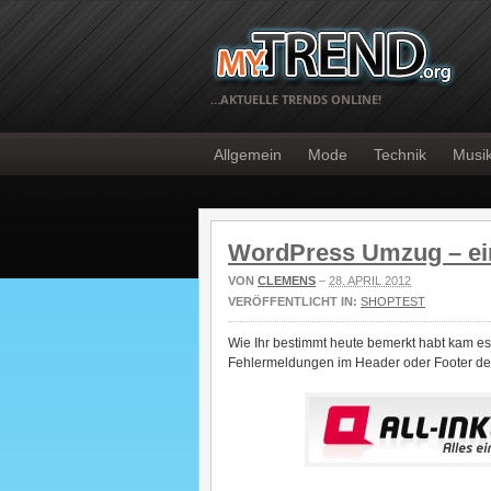
…AKTUELLE TRENDS ONLINE!
Allgemein
Mode
Technik
Musi
WordPress Umzug – ein 
VON
CLEMENS
–
28. APRIL 2012
VERÖFFENTLICHT IN:
SHOPTEST
Wie Ihr bestimmt heute bemerkt habt kam es
Fehlermeldungen im Header oder Footer de