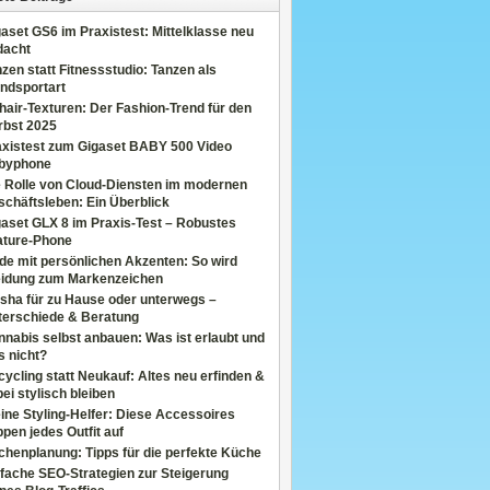
aset GS6 im Praxistest: Mittelklasse neu
dacht
zen statt Fitnessstudio: Tanzen als
ndsportart
air-Texturen: Der Fashion-Trend für den
rbst 2025
axistest zum Gigaset BABY 500 Video
byphone
e Rolle von Cloud-Diensten im modernen
chäftsleben: Ein Überblick
aset GLX 8 im Praxis-Test – Robustes
ature-Phone
de mit persönlichen Akzenten: So wird
eidung zum Markenzeichen
sha für zu Hause oder unterwegs –
terschiede & Beratung
nabis selbst anbauen: Was ist erlaubt und
s nicht?
ycling statt Neukauf: Altes neu erfinden &
ei stylisch bleiben
ine Styling-Helfer: Diese Accessoires
pen jedes Outfit auf
henplanung: Tipps für die perfekte Küche
fache SEO-Strategien zur Steigerung