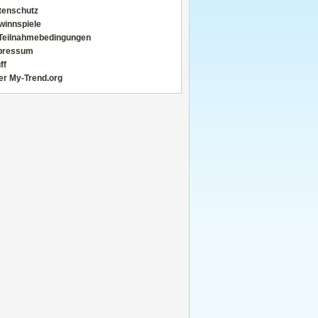
tenschutz
winnspiele
Teilnahmebedingungen
pressum
ff
er My-Trend.org