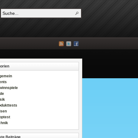
orien
lgemein
ents
winnspiele
de
sik
odukttests
isen
optest
chnik
te Beiträge