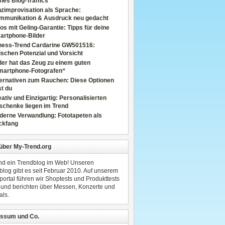
nes Blog-Traffics
zimprovisation als Sprache:
mmunikation & Ausdruck neu gedacht
os mit Geling-Garantie: Tipps für deine
artphone-Bilder
tness-Trend Cardarine GW501516:
schen Potenzial und Vorsicht
er hat das Zeug zu einem guten
martphone-Fotografen“
ternativen zum Rauchen: Diese Optionen
t du
ativ und Einzigartig: Personalisierten
schenke liegen im Trend
derne Verwandlung: Fototapeten als
ckfang
 über My-Trend.org
ind ein Trendblog im Web! Unseren
blog gibt es seit Februar 2010. Auf unserem
portal führen wir Shoptests und Produkttests
 und berichten über Messen, Konzerte und
als.
ssum und Co.