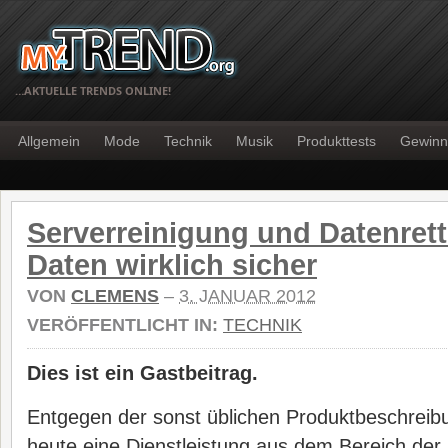
…AKTUELLE TRENDS ONLINE!
Allgemein
Mode
Technik
Musik
Produkttests
Gewinn
Serverreinigung und Datenret
Daten wirklich sicher
VON
CLEMENS
–
3. JANUAR 2012
VERÖFFENTLICHT IN:
TECHNIK
Dies ist ein Gastbeitrag.
Entgegen der sonst üblichen Produktbeschreib
heute eine Dienstleistung aus dem Bereich der