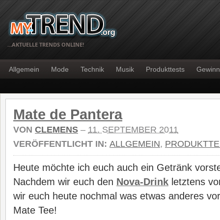
…AKTUELLE TRENDS ONLINE!
Allgemein
Mode
Technik
Musik
Produkttests
Gewinn
Mate de Pantera
VON
CLEMENS
–
11. SEPTEMBER 2011
VERÖFFENTLICHT IN:
ALLGEMEIN
,
PRODUKTTE
Heute möchte ich euch auch ein Getränk vorstel
Nachdem wir euch den
Nova-Drink
letztens vor
wir euch heute nochmal was etwas anderes vor
Mate Tee!