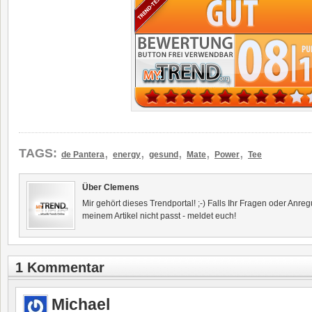
,
,
,
,
,
TAGS:
de Pantera
energy
gesund
Mate
Power
Tee
Über Clemens
Mir gehört dieses Trendportal! ;-) Falls Ihr Fragen oder Anr
meinem Artikel nicht passt - meldet euch!
1 Kommentar
Michael