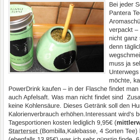
Bei jeder 
Pantera Tee
Aromaschü
verpackt –
nicht ganz 
denn tägli
wegschmei
muss ja se
Unterwegs 
möchte, ka
PowerDrink kaufen – in der Flasche findet man
auch Apfelsaft. Was man nicht findet sind Zus
keine Kohlensäure. Dieses Getränk soll den Hun
Kalorienverbrauch erhöhen.Interessant wird’s 
Tagesportionen kosten lediglich 9,95€ (
mittler
Starterset
(Bombilla,Kalebasse, 4 Sorten Tee) k
(ebenfalls 13,85€) was ich sehr günstig finde.