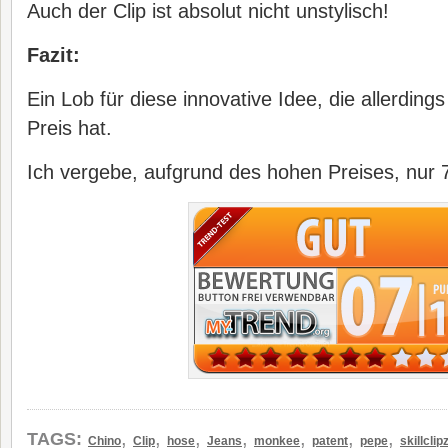
Auch der Clip ist absolut nicht unstylisch!
Fazit:
Ein Lob für diese innovative Idee, die allerding
Preis hat.
Ich vergebe, aufgrund des hohen Preises, nur 
,
,
,
,
,
,
,
TAGS:
Chino
Clip
hose
Jeans
monkee
patent
pepe
skillclip