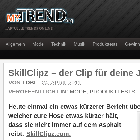
…AKTUELLE TRENDS ONLINE!
Allgemein
Mode
Technik
Musik
Produkttests
Gewinn
SkillClipz – der Clip für deine
VON
TOBI
–
24. APRIL 2011
VERÖFFENTLICHT IN:
MODE
,
PRODUKTTESTS
Heute einmal ein etwas kürzerer Bericht übe
welcher eure Hose etwas kürzer
hält,
dass sie nicht immer auf dem Asphalt
reibt:
SkillClipz.com.