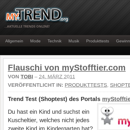
…AKTUELLE TRENDS ONLINE!
Allgemein
Mode
Technik
Musik
Produkttests
Gewinn
Flauschi von myStofftier.com
VON
TOBI
–
24. MÄRZ 2011
VERÖFFENTLICHT IN:
PRODUKTTESTS
,
SHOPT
Trend Test (Shoptest) des Portals
myStoffti
Du hast ein Kind und suchst ein
Kuscheltier, welches nicht jedes
zweite Kind im Kindergarten hat?