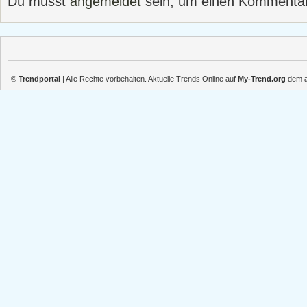
Du musst
angemeldet
sein, um einen Kommenta
©
Trendportal
| Alle Rechte vorbehalten. Aktuelle Trends Online auf
My-Trend.org
dem ak