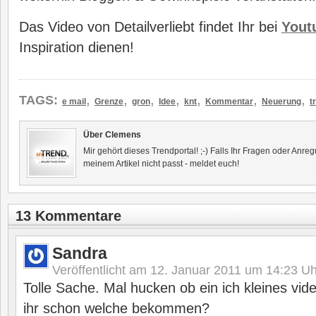
Das Video von Detailverliebt findet Ihr bei
Yout
Inspiration dienen!
,
,
,
,
,
,
,
TAGS:
e mail
Grenze
gron
Idee
knt
Kommentar
Neuerung
t
Über Clemens
Mir gehört dieses Trendportal! ;-) Falls Ihr Fragen oder Anr
meinem Artikel nicht passt - meldet euch!
13 Kommentare
Sandra
Veröffentlicht am
12. Januar 2011 um 14:23
Uh
Tolle Sache. Mal hucken ob ein ich kleines v
ihr schon welche bekommen?