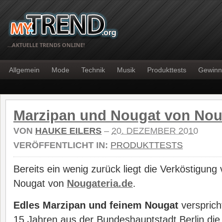
…AKTUELLE TRENDS ONLINE!
Allgemein
Mode
Technik
Musik
Produkttests
Gewinn
Marzipan und Nougat von Nou
VON
HAUKE EILERS
–
20. DEZEMBER 2010
VERÖFFENTLICHT IN:
PRODUKTTESTS
Bereits ein wenig zurück liegt die Verköstigun
Nougat von
Nougateria.de
.
Edles Marzipan und feinem Nougat
versprich
15 Jahren aus der Bundeshauptstadt Berlin di