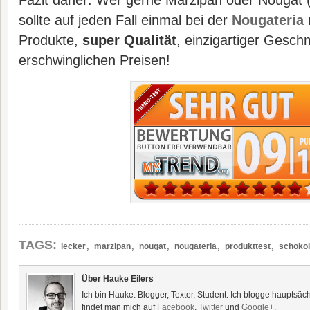
Fazit daher: Wer gerne Marzipan oder Nougat (o
sollte auf jeden Fall einmal bei der
Nougateria
r
Produkte,
super Qualität
, einzigartiger Gesch
erschwinglichen Preisen!
,
,
,
,
,
TAGS:
lecker
marzipan
nougat
nougateria
produkttest
schoko
Über Hauke Eilers
Ich bin Hauke. Blogger, Texter, Student. Ich blogge hauptsäc
findet man mich auf
Facebook
,
Twitter
und
Google+
.