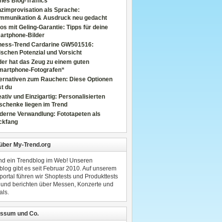
nes Blog-Traffics
zimprovisation als Sprache:
mmunikation & Ausdruck neu gedacht
os mit Geling-Garantie: Tipps für deine
artphone-Bilder
tness-Trend Cardarine GW501516:
schen Potenzial und Vorsicht
er hat das Zeug zu einem guten
martphone-Fotografen“
ternativen zum Rauchen: Diese Optionen
t du
ativ und Einzigartig: Personalisierten
schenke liegen im Trend
derne Verwandlung: Fototapeten als
ckfang
 über My-Trend.org
ind ein Trendblog im Web! Unseren
blog gibt es seit Februar 2010. Auf unserem
portal führen wir Shoptests und Produkttests
 und berichten über Messen, Konzerte und
als.
ssum und Co.