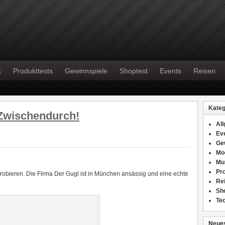
k
Produkttests
Gewinnspiele
Shoptest
Events
Reisen
Kateg
 Zwischendurch!
Al
Ev
Ge
Mo
Mu
Pr
robieren. Die Firma Der Gugl ist in München ansässig und eine echte
Re
Sh
Te
Neues