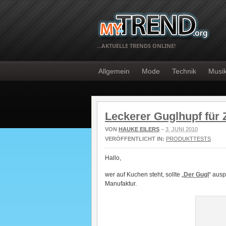
…AKTUELLE TRENDS ONLINE!
Allgemein
Mode
Technik
Musi
Leckerer Guglhupf für
VON
HAUKE EILERS
–
3. JUNI 2010
VERÖFFENTLICHT IN:
PRODUKTTESTS
Hallo,
wer auf Kuchen steht, sollte „
Der Gugl
“ ausp
Manufaktur.