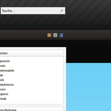
orien
lgemein
ents
winnspiele
de
sik
odukttests
isen
optest
chnik
te Beiträge