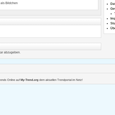
 als Bildchen
Da
Ge
Im
Stu
Üb
ar abzugeben.
Trends Online auf
My-Trend.org
dem aktuellen Trendportal im Netz!