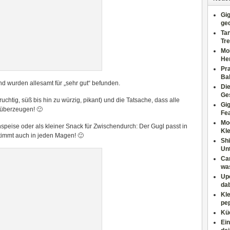
Gig
ge
Tan
Tre
Moh
He
Pr
Ba
 wurden allesamt für „sehr gut“ befunden.
Di
Ges
htig, süß bis hin zu würzig, pikant) und die Tatsache, dass alle
Gig
 überzeugen! 🙂
Fe
Mo
speise oder als kleiner Snack für Zwischendurch: Der Gugl passt in
Kl
stimmt auch in jeden Magen! 🙂
Shi
Un
Can
wa
Upc
dab
Kle
pep
Küc
Ein