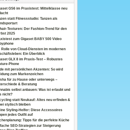
aset GS6 im Praxistest: Mittelklasse neu
dacht
zen statt Fitnessstudio: Tanzen als
ndsportart
air-Texturen: Der Fashion-Trend für den
rbst 2025
axistest zum Gigaset BABY 500 Video
byphone
e Rolle von Cloud-Diensten im modernen
chäftsleben: Ein Überblick
aset GLX 8 im Praxis-Test – Robustes
ature-Phone
de mit persönlichen Akzenten: So wird
eidung zum Markenzeichen
sha für zu Hause oder unterwegs –
terschiede & Beratung
nabis selbst anbauen: Was ist erlaubt und
s nicht?
ycling statt Neukauf: Altes neu erfinden &
ei stylisch bleiben
ine Styling-Helfer: Diese Accessoires
pen jedes Outfit auf
henplanung: Tipps für die perfekte Küche
fache SEO-Strategien zur Steigerung