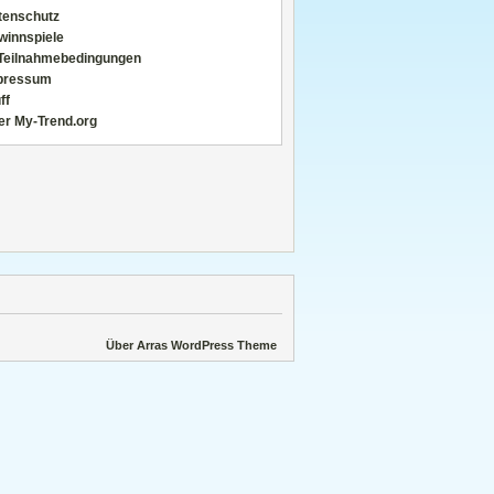
tenschutz
winnspiele
Teilnahmebedingungen
pressum
ff
er My-Trend.org
Über Arras WordPress Theme