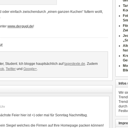
dei
Tan
Ko
d oder einfach zwischendurch „einen ganzen Kuchen“ futtern wollt,
Fot
.
Sm
Fi
unter
www.dergugl.de
!
Zwi
Jed
„S
ur
Al
has
Kre
Ge
ter, Student. Ich blogge hauptsächlich auf
tagestexte.de
. Zudem
Mo
ook
,
Twitter
und
Google+
.
Bli
Infos
Wir s
Trend
Trend
durch
Uhr
Festiv
ächste Feier hier ist =) oder mal für Sonntag Nachmittag.
Impre
in Siegel welches die Firmen auf Ihre Homepage packen können!