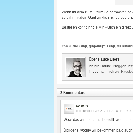
Wenn ihr also zu faul zum Selberbacken sei
seid ihr mit dem Gugl wirklich richtig bedient
Bestellen könnt ihr die Mini-Küchlein direkt 
der Gugl
,
gugelhupf
,
Gugl
,
Manufakt
TAGS:
Über Hauke Eilers
Ich bin Hauke. Blogger, Tex
findet man mich auf
Faceb
2 Kommentare
admin
Veröffentlicht am
3. Juni 2010 um 19:00
Wow, das wird bald mal bestellt, wenn die n
Übrigens @oggy wir bekommen bald auch e