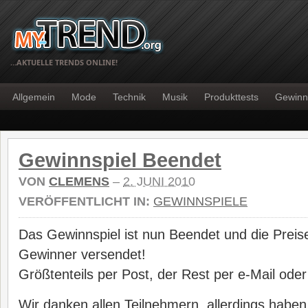
…AKTUELLE TRENDS ONLINE!
Allgemein
Mode
Technik
Musik
Produkttests
Gewinn
Gewinnspiel Beendet
VON
CLEMENS
–
2. JUNI 2010
VERÖFFENTLICHT IN:
GEWINNSPIELE
Das Gewinnspiel ist nun Beendet und die Preis
Gewinner versendet!
Größtenteils per Post, der Rest per e-Mail oder
Wir danken allen Teilnehmern, allerdings haben 