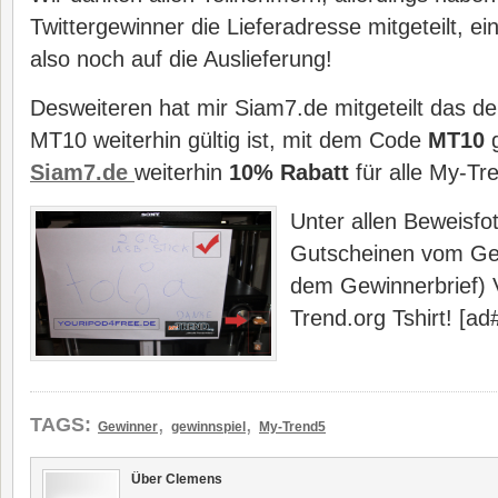
Twittergewinner die Lieferadresse mitgeteilt, ei
also noch auf die Auslieferung!
Desweiteren hat mir Siam7.de mitgeteilt das d
MT10 weiterhin gültig ist, mit dem Code
MT10
g
Siam7.de
weiterhin
10% Rabatt
für alle My-Tr
Unter allen Beweisfo
Gutscheinen vom Gew
dem Gewinnerbrief) V
Trend.org Tshirt! [ad
,
,
TAGS:
Gewinner
gewinnspiel
My-Trend5
Über Clemens