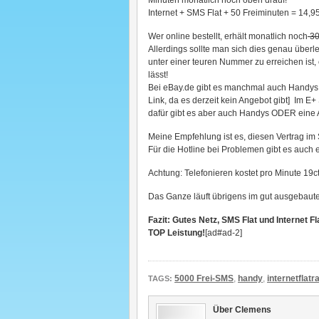
Minuten monatlich noch oben drauf!
Internet + SMS Flat + 50 Freiminuten = 14,
Wer online bestellt, erhält monatlich noch
3
Allerdings sollte man sich dies genau über
unter einer teuren Nummer zu erreichen ist, 
lässt!
Bei eBay.de gibt es manchmal auch Handys w
Link, da es derzeit kein Angebot gibt] Im E+
dafür gibt es aber auch Handys ODER eine
Meine Empfehlung ist es, diesen Vertrag im 
Für die Hotline bei Problemen gibt es auch 
Achtung: Telefonieren kostet pro Minute 19ct,
Das Ganze läuft übrigens im gut ausgebaut
Fazit: Gutes Netz, SMS Flat und Internet Fl
TOP Leistung!
[ad#ad-2]
5000 Frei-SMS
,
handy
,
internetflatr
TAGS:
Über Clemens