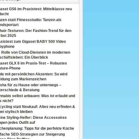
aset GS6 im Praxistest: Mittelklasse neu
dacht
zen statt Fitnessstudio: Tanzen als
ndsportart
air-Texturen: Der Fashion-Trend für den
rbst 2025
axistest zum Gigaset BABY 500 Video
byphone
e Rolle von Cloud-Diensten im modernen
chäftsleben: Ein Überblick
aset GLX 8 im Praxis-Test – Robustes
ature-Phone
de mit persönlichen Akzenten: So wird
eidung zum Markenzeichen
sha für zu Hause oder unterwegs –
terschiede & Beratung
nabis selbst anbauen: Was ist erlaubt und
s nicht?
ycling statt Neukauf: Altes neu erfinden &
ei stylisch bleiben
ine Styling-Helfer: Diese Accessoires
pen jedes Outfit auf
henplanung: Tipps für die perfekte Küche
fache SEO-Strategien zur Steigerung