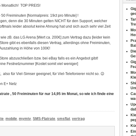
95 Monatlich! TOP PREIS!
Gig
ge
0
50 Freiminuten [Normalpreis: 19ct pro Minute] !
Tan
legen, denn die 30 Minuten gelten NICHT für den Support, welcher
Tre
oftmals leider absolut keine Ahnung hat und sich auch sehr viel Zeit
Moh
He
ie zB. das LG Arena [Wert ca. 200€] zum Vertrag dazu [leider kein
Pr
 Store gibt es ebenfalls diesen Vertrag, allerdings ohne Freiminuten,
Ba
 Auszahlung in Höhe von 100€!
Di
Ges
Store abzuschließen bzw. bei eBay falls es ein Angebot gibt!
Gig
eine Festnetznummer [Kostet somit viel weniger]
Fe
Mo
 also für Viel-Simser geeignet, für Viel-Telefonierer nicht so. 😉
Kl
Shi
en E+ Netz
Un
atrate , 50 Freiminuten für nur 14,95 im Monat, so wie ich finde eine
Can
wa
Upc
dab
Kle
ate
,
mobile
,
mymtv
,
SMS-Flatrate
,
smsflat
,
vertrag
pep
Küc
Ein