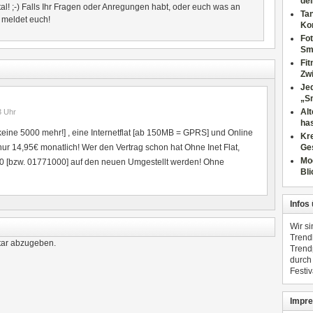
dei
al! ;-) Falls Ihr Fragen oder Anregungen habt, oder euch was an
Tan
- meldet euch!
Ko
Fot
Sm
Fi
Zwi
Jed
„S
Al
3
Uhr
has
 [keine 5000 mehr!] , eine Internetflat [ab 150MB = GPRS] und Online
Kre
nur 14,95€ monatlich! Wer den Vertrag schon hat Ohne Inet Flat,
Ge
Mo
0 [bzw. 01771000] auf den neuen Umgestellt werden! Ohne
Bli
Infos
Wir s
Trend
ar abzugeben.
Trend
durch
Festiv
Impre