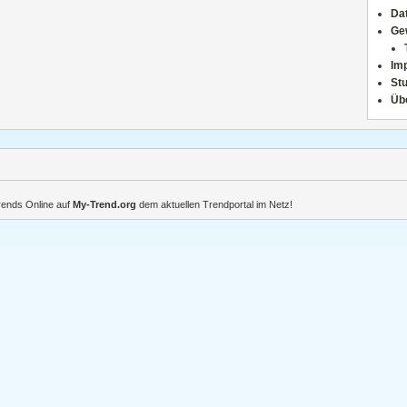
Da
Ge
Im
Stu
Üb
Trends Online auf
My-Trend.org
dem aktuellen Trendportal im Netz!