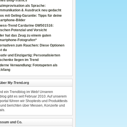
nes Blog-Traffics
zimprovisation als Sprache:
mmunikation & Ausdruck neu gedacht
os mit Geling-Garantie: Tipps für deine
artphone-Bilder
tness-Trend Cardarine GW501516:
schen Potenzial und Vorsicht
er hat das Zeug zu einem guten
martphone-Fotografen“
ternativen zum Rauchen: Diese Optionen
t du
ativ und Einzigartig: Personalisierten
schenke liegen im Trend
derne Verwandlung: Fototapeten als
ckfang
 über My-Trend.org
ind ein Trendblog im Web! Unseren
blog gibt es seit Februar 2010. Auf unserem
portal führen wir Shoptests und Produkttests
 und berichten über Messen, Konzerte und
als.
ssum und Co.