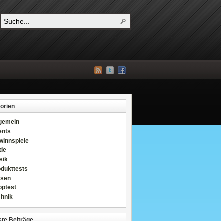
orien
lgemein
ents
winnspiele
de
sik
odukttests
isen
optest
chnik
te Beiträge