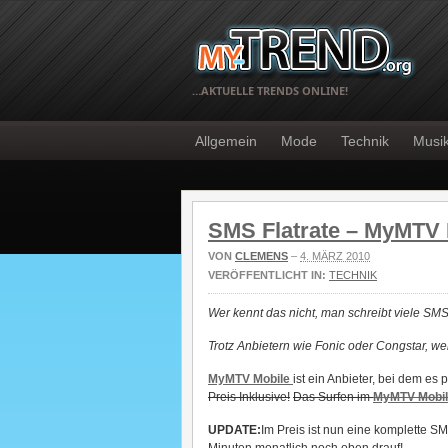
…AKTUELLE TRENDS ONLINE!
Allgemein
Mode
Technik
Musi
SMS Flatrate – MyMTV 
VON
CLEMENS
–
4. MÄRZ 2010
VERÖFFENTLICHT IN:
TECHNIK
Wer kennt das nicht, man schreibt viele SMS
Trotz Anbietern wie Fonic oder Congstar, we
MyMTV Mobile
ist ein Anbieter, bei dem es 
Preis Inklusive!
Das Surfen im
MyMTV Mobi
UPDATE:
Im Preis ist nun eine komplette SMS