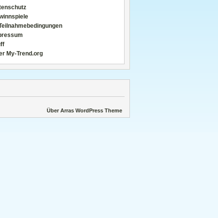
tenschutz
winnspiele
Teilnahmebedingungen
pressum
ff
er My-Trend.org
Über Arras WordPress Theme