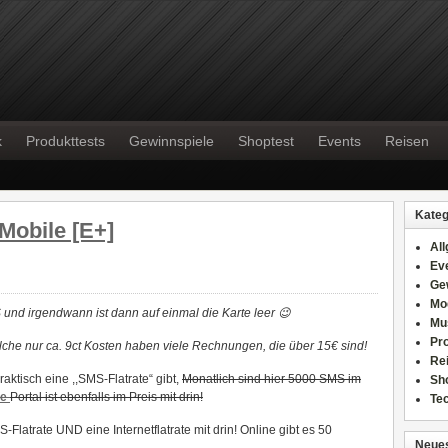
k
Produkttests
Gewinnspiele
Shoptest
Events
Reisen
Kateg
Mobile [E+]
Al
Ev
Ge
Mo
 und irgendwann ist dann auf einmal die Karte leer 😉
Mu
Pr
lche nur ca. 9ct Kosten haben viele Rechnungen, die über 15€ sind!
Re
praktisch eine ,,SMS-Flatrate“ gibt,
Monatlich sind hier 5000 SMS im
Sh
le
Portal ist ebenfalls im Preis mit drin!
Te
-Flatrate UND eine Internetflatrate mit drin! Online gibt es 50
Neues