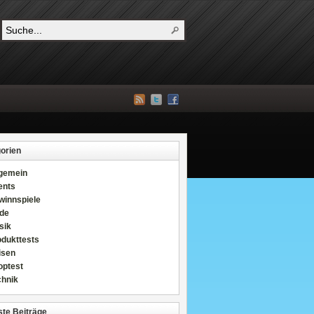
orien
lgemein
ents
winnspiele
de
sik
odukttests
isen
optest
chnik
te Beiträge