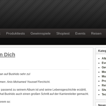
k
Produkttests
Gewinnspiele
Shoptest
Events
Reisen
Kateg
n Dich
Al
Ev
Ge
Mo
tan auf Bushido sehr zu!
Mu
Pr
amen: Anis Mohamed Youssef Ferchichi.
Re
er passend zu seinem Album ist und seine Lebensgeschichte erzählt,
Sh
hat Bushido auch einen großen Schritt auf der Karriereleiter gemacht.
Te
erem so:
Neues