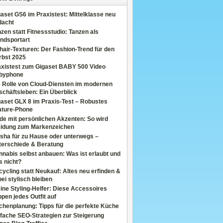
aset GS6 im Praxistest: Mittelklasse neu
dacht
zen statt Fitnessstudio: Tanzen als
ndsportart
air-Texturen: Der Fashion-Trend für den
rbst 2025
axistest zum Gigaset BABY 500 Video
byphone
e Rolle von Cloud-Diensten im modernen
chäftsleben: Ein Überblick
aset GLX 8 im Praxis-Test – Robustes
ature-Phone
de mit persönlichen Akzenten: So wird
eidung zum Markenzeichen
sha für zu Hause oder unterwegs –
terschiede & Beratung
nabis selbst anbauen: Was ist erlaubt und
s nicht?
ycling statt Neukauf: Altes neu erfinden &
ei stylisch bleiben
ine Styling-Helfer: Diese Accessoires
pen jedes Outfit auf
henplanung: Tipps für die perfekte Küche
fache SEO-Strategien zur Steigerung