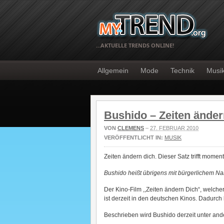
…AKTUELLE TRENDS ONLINE!
Allgemein
Mode
Technik
Musi
Bushido – Zeiten änder
VON
CLEMENS
–
27. FEBRUAR 2010
VERÖFFENTLICHT IN:
MUSIK
Zeiten ändern dich. Dieser Satz trifft momen
Bushido heißt übrigens mit bürgerlichem N
Der Kino-Film ,,Zeiten ändern Dich“, welch
ist derzeit in den deutschen Kinos. Dadurch 
Beschrieben wird Bushido derzeit unter and