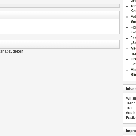
dei
Tan
Ko
Fot
Sm
Fi
Zwi
Jed
„S
Al
ar abzugeben.
has
Kre
Ge
Mo
Bli
Infos
Wir s
Trend
Trend
durch
Festiv
Impre