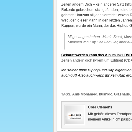
Zeiten ändern Dich – kein anderer Satz triff
Rekorde gebrochen, sich gefunden, seine L
gebracht, kurzum all jenes erreicht, wovon 
Weg, den dieser Mann in den letzten Jahren
Rappen, wurde ein Mann, der das Hiphop Ges
Mitgesungen haben : Martin Stock, Mose
Stimmen von Kay One und Fler, aber 
Gekauft werden kann das Album inkl. DVD 
Zeiten ändern dich (Premium Edition) (C
Ich selber finde Hiphop und Rap eigentlich
auch gut! Also auch wenn Ihr kein Rap etc
Anis Mohamed
,
bushido
,
Glashaus
,
TAGS:
Über Clemens
Mir gehört dieses Trendport
meinem Artikel nicht passt 