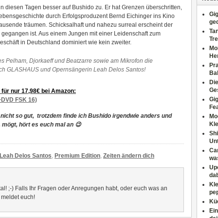
t in diesen Tagen besser auf Bushido zu. Er hat Grenzen überschritten,
Gig
ebensgeschichte durch Erfolgsproduzent Bernd Eichinger ins Kino
ge
Tausende träumen. Schicksalhaft und nahezu surreal erscheint der
Tan
 gegangen ist. Aus einem Jungen mit einer Leidenschaft zum
Tre
chäft in Deutschland dominiert wie kein zweiter.
Moh
He
s Pelham, Djorkaeff und Beatzarre sowie am Mikrofon die
Pr
auch GLASHAUS und Opernsängerin Leah Delos Santos!
Ba
Di
Ges
für nur 17,98€ bei Amazon:
Gig
D+DVD FSK 16)
Fe
 nicht so gut, trotzdem finde ich Bushido irgendwie anders und
Mo
Kl
. mögt, hört es euch mal an 😉
Shi
Un
Can
Leah Delos Santos
,
Premium Edition
,
Zeiten ändern dich
wa
Upc
dab
Kle
al! ;-) Falls Ihr Fragen oder Anregungen habt, oder euch was an
pep
- meldet euch!
Küc
Ein