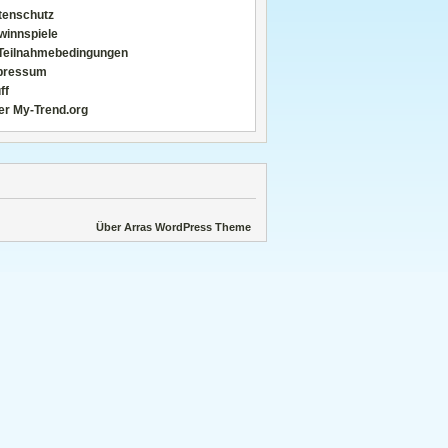
tenschutz
winnspiele
Teilnahmebedingungen
pressum
ff
er My-Trend.org
Über Arras WordPress Theme