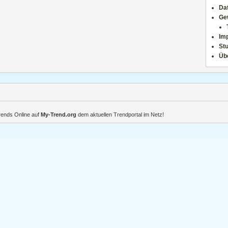
Da
Ge
Im
Stu
Üb
Trends Online auf
My-Trend.org
dem aktuellen Trendportal im Netz!