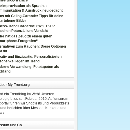
nes Blog-Traffics
zimprovisation als Sprache:
mmunikation & Ausdruck neu gedacht
os mit Geling-Garantie: Tipps für deine
artphone-Bilder
tness-Trend Cardarine GW501516:
schen Potenzial und Vorsicht
er hat das Zeug zu einem guten
martphone-Fotografen“
ternativen zum Rauchen: Diese Optionen
t du
ativ und Einzigartig: Personalisierten
schenke liegen im Trend
derne Verwandlung: Fototapeten als
ckfang
 über My-Trend.org
ind ein Trendblog im Web! Unseren
blog gibt es seit Februar 2010. Auf unserem
portal führen wir Shoptests und Produkttests
 und berichten über Messen, Konzerte und
als.
ssum und Co.