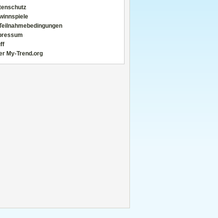
tenschutz
winnspiele
Teilnahmebedingungen
pressum
ff
er My-Trend.org