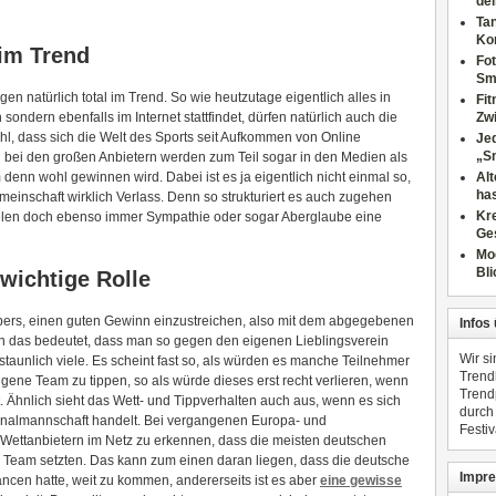
dei
Tan
Ko
 im Trend
Fot
Sm
gen natürlich total im Trend. So wie heutzutage eigentlich alles in
Fi
ondern ebenfalls im Internet stattfindet, dürfen natürlich auch die
Zwi
hl, dass sich die Welt des Sports seit Aufkommen von Online
Jed
„S
 bei den großen Anbietern werden zum Teil sogar in den Medien als
enn wohl gewinnen wird. Dabei ist es ja eigentlich nicht einmal so,
Al
has
einschaft wirklich Verlass. Denn so strukturiert es auch zugehen
Kre
elen doch ebenso immer Sympathie oder sogar Aberglaube eine
Ge
Mo
Bli
wichtige Rolle
ppers, einen guten Gewinn einzustreichen, also mit dem abgegebenen
Infos
n das bedeutet, dass man so gegen den eigenen Lieblingsverein
Wir s
aunlich viele. Es scheint fast so, als würden es manche Teilnehmer
Trend
ene Team zu tippen, so als würde dieses erst recht verlieren, wenn
Trend
t. Ähnlich sieht das Wett- und Tippverhalten auch aus, wenn es sich
durch
onalmannschaft handelt. Bei vergangenen Europa- und
Festiv
 Wettanbietern im Netz zu erkennen, dass die meisten deutschen
 Team setzten. Das kann zum einen daran liegen, dass die deutsche
Impre
cen hatte, weit zu kommen, andererseits ist es aber
eine gewisse