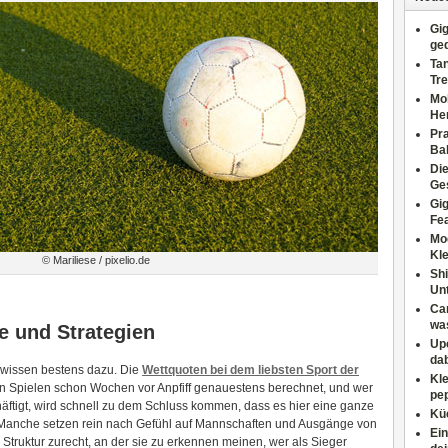
Gig
ge
Tan
Tre
Moh
He
Pr
Ba
Di
Ges
Gig
Fe
Mo
Kl
© Mariliese / pixelio.de
Shi
Un
Can
wa
e und Strategien
Upc
dab
 wissen bestens dazu. Die
Wettquoten bei dem liebsten Sport der
Kle
en Spielen schon Wochen vor Anpfiff genauestens berechnet, und wer
pep
ftigt, wird schnell zu dem Schluss kommen, dass es hier eine ganze
Küc
 Manche setzen rein nach Gefühl auf Mannschaften und Ausgänge von
Ein
e Struktur zurecht, an der sie zu erkennen meinen, wer als Sieger