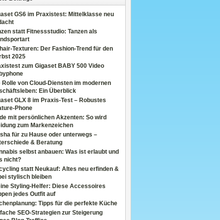
aset GS6 im Praxistest: Mittelklasse neu
dacht
zen statt Fitnessstudio: Tanzen als
ndsportart
air-Texturen: Der Fashion-Trend für den
rbst 2025
axistest zum Gigaset BABY 500 Video
byphone
e Rolle von Cloud-Diensten im modernen
chäftsleben: Ein Überblick
aset GLX 8 im Praxis-Test – Robustes
ature-Phone
de mit persönlichen Akzenten: So wird
eidung zum Markenzeichen
sha für zu Hause oder unterwegs –
terschiede & Beratung
nabis selbst anbauen: Was ist erlaubt und
s nicht?
ycling statt Neukauf: Altes neu erfinden &
ei stylisch bleiben
ine Styling-Helfer: Diese Accessoires
pen jedes Outfit auf
henplanung: Tipps für die perfekte Küche
fache SEO-Strategien zur Steigerung