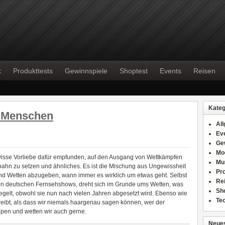
k
Produkttests
Gewinnspiele
Shoptest
Events
Reisen
Kateg
r Menschen
Al
Ev
Ge
Mo
sse Vorliebe dafür empfunden, auf den Ausgang von Wettkämpfen
Mu
nbahn zu setzen und ähnliches. Es ist die Mischung aus Ungewissheit
Pr
und Wetten abzugeben, wann immer es wirklich um etwas geht. Selbst
Re
ten deutschen Fernsehshows, dreht sich im Grunde ums Wetten, was
Sh
gelt, obwohl sie nun nach vielen Jahren abgesetzt wird. Ebenso wie
Te
eibt, als dass wir niemals haargenau sagen können, wer der
ippen und wetten wir auch gerne.
Neues