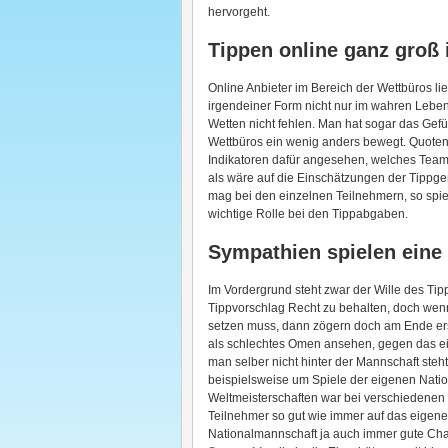
hervorgeht.
Tippen online ganz groß
Online Anbieter im Bereich der Wettbüros lie
irgendeiner Form nicht nur im wahren Leben s
Wetten nicht fehlen. Man hat sogar das Gefü
Wettbüros ein wenig anders bewegt. Quoten
Indikatoren dafür angesehen, welches Team d
als wäre auf die Einschätzungen der Tippgem
mag bei den einzelnen Teilnehmern, so spi
wichtige Rolle bei den Tippabgaben.
Sympathien spielen eine 
Im Vordergrund steht zwar der Wille des Ti
Tippvorschlag Recht zu behalten, doch wen
setzen muss, dann zögern doch am Ende erst
als schlechtes Omen ansehen, gegen das eig
man selber nicht hinter der Mannschaft steh
beispielsweise um Spiele der eigenen Nati
Weltmeisterschaften war bei verschiedenen
Teilnehmer so gut wie immer auf das eigene
Nationalmannschaft ja auch immer gute Chan