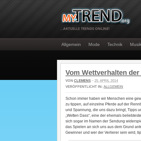
…AKTUELLE TRENDS ONLINE!
Allgemein
Mode
Technik
Musi
Vom Wettverhalten de
VON
CLEMENS
–
25. APRIL 2014
VERÖFFENTLICHT IN:
ALLGEMEIN
Schon immer haben wir Menschen eine gewi
zu tippen, auf einzelne Pferde auf der Ren
und Spannung, die uns dazu bringt, Tipps 
„Wetten Dass“, eine der ehemals beliebtes
sich sogar im Namen der Sendung widerspie
das Spielen an sich uns aus dem Grund antr
Gewinner und wer der Verlierer sein wird, t