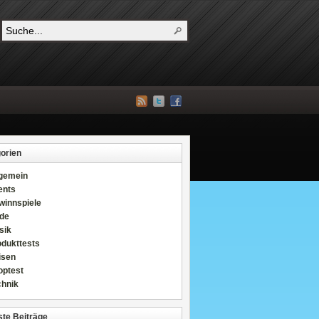
orien
lgemein
ents
winnspiele
de
sik
odukttests
isen
optest
chnik
te Beiträge