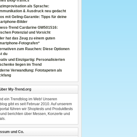
nes Blog-Traffics
zimprovisation als Sprache:
mmunikation & Ausdruck neu gedacht
os mit Geling-Garantie: Tipps für deine
artphone-Bilder
tness-Trend Cardarine GW501516:
schen Potenzial und Vorsicht
er hat das Zeug zu einem guten
martphone-Fotografen“
ternativen zum Rauchen: Diese Optionen
t du
ativ und Einzigartig: Personalisierten
schenke liegen im Trend
derne Verwandlung: Fototapeten als
ckfang
 über My-Trend.org
ind ein Trendblog im Web! Unseren
blog gibt es seit Februar 2010. Auf unserem
portal führen wir Shoptests und Produkttests
 und berichten über Messen, Konzerte und
als.
ssum und Co.