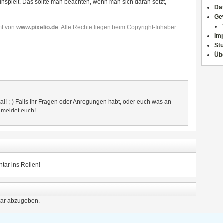
einspielt. Das sollte man beachten, wenn man sich daran setzt,
Da
Ge
mt von
www.pixelio.de
. Alle Rechte liegen beim Copyright-Inhaber:
Im
Stu
Üb
al! ;-) Falls Ihr Fragen oder Anregungen habt, oder euch was an
- meldet euch!
tar ins Rollen!
ar abzugeben.