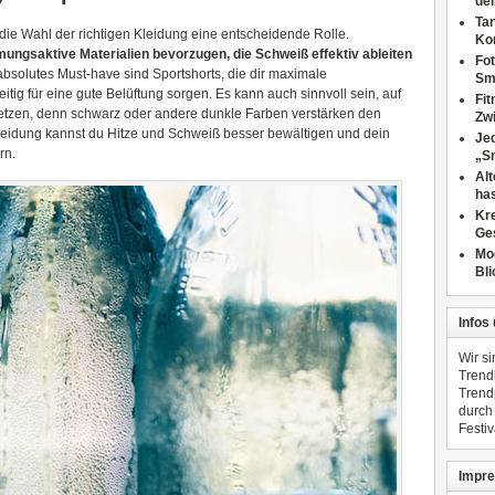
dei
Tan
lt die Wahl der richtigen Kleidung eine entscheidende Rolle.
Ko
mungsaktive Materialien bevorzugen, die Schweiß effektiv ableiten
Fot
 absolutes Must-have sind Sportshorts, die dir maximale
Sm
tig für eine gute Belüftung sorgen. Es kann auch sinnvoll sein, auf
Fi
etzen, denn schwarz oder andere dunkle Farben verstärken den
Zwi
 Kleidung kannst du Hitze und Schweiß besser bewältigen und dein
Jed
rn.
„S
Al
has
Kre
Ge
Mo
Bli
Infos
Wir s
Trend
Trend
durch
Festiv
Impre