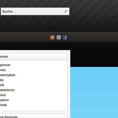
orien
lgemein
ents
winnspiele
de
sik
odukttests
isen
optest
chnik
te Beiträge