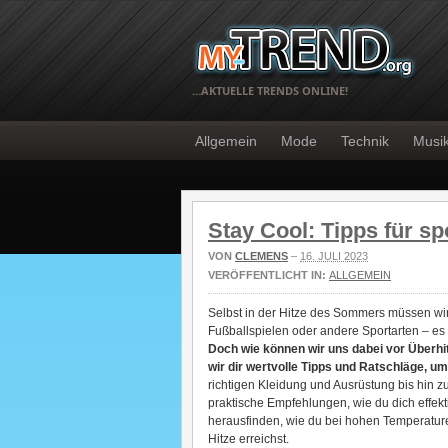
…AKTUELLE TRENDS ONLINE!
Allgemein
Mode
Technik
Musi
Stay Cool: Tipps für spo
VON
CLEMENS
–
16. JULI 2023
VERÖFFENTLICHT IN:
ALLGEMEIN
Selbst in der Hitze des Sommers müssen wir 
Fußballspielen oder andere Sportarten – es 
Doch wie können wir uns dabei vor Überhi
wir dir wertvolle Tipps und Ratschläge, um 
richtigen Kleidung und Ausrüstung bis hin z
praktische Empfehlungen, wie du dich effek
herausfinden, wie du bei hohen Temperaturen
Hitze erreichst.