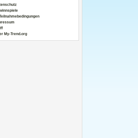
tenschutz
winnspiele
Teilnahmebedingungen
pressum
ff
er My-Trend.org