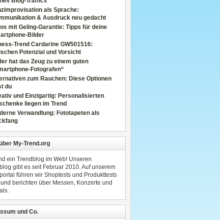
nes Blog-Traffics
zimprovisation als Sprache:
mmunikation & Ausdruck neu gedacht
os mit Geling-Garantie: Tipps für deine
artphone-Bilder
tness-Trend Cardarine GW501516:
schen Potenzial und Vorsicht
er hat das Zeug zu einem guten
martphone-Fotografen“
ternativen zum Rauchen: Diese Optionen
t du
ativ und Einzigartig: Personalisierten
schenke liegen im Trend
derne Verwandlung: Fototapeten als
ckfang
 über My-Trend.org
ind ein Trendblog im Web! Unseren
blog gibt es seit Februar 2010. Auf unserem
portal führen wir Shoptests und Produkttests
 und berichten über Messen, Konzerte und
als.
ssum und Co.