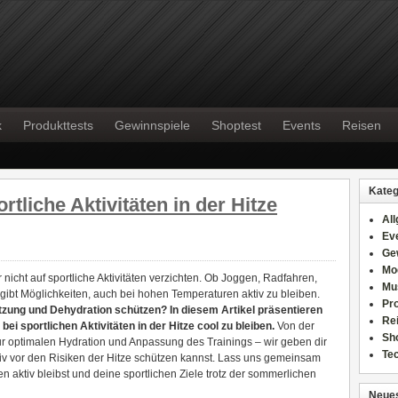
k
Produkttests
Gewinnspiele
Shoptest
Events
Reisen
Kateg
rtliche Aktivitäten in der Hitze
Al
Ev
Ge
Mo
nicht auf sportliche Aktivitäten verzichten. Ob Joggen, Radfahren,
Mu
gibt Möglichkeiten, auch bei hohen Temperaturen aktiv zu bleiben.
Pr
tzung und Dehydration schützen? In diesem Artikel präsentieren
Re
bei sportlichen Aktivitäten in der Hitze cool zu bleiben.
Von der
Sh
ur optimalen Hydration und Anpassung des Trainings – wir geben dir
Te
tiv vor den Risiken der Hitze schützen kannst. Lass uns gemeinsam
 aktiv bleibst und deine sportlichen Ziele trotz der sommerlichen
Neues