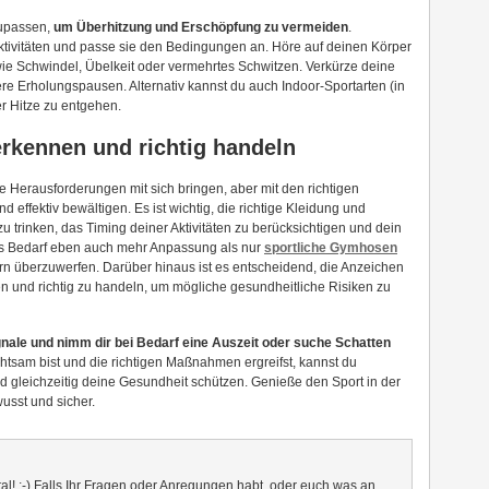
nzupassen,
um Überhitzung und Erschöpfung zu vermeiden
.
Aktivitäten und passe sie den Bedingungen an. Höre auf deinen Körper
ie Schwindel, Übelkeit oder vermehrtes Schwitzen. Verkürze deine
re Erholungspausen. Alternativ kannst du auch Indoor-Sportarten (in
r Hitze zu entgehen.
erkennen und richtig handeln
hre Herausforderungen mit sich bringen, aber mit den richtigen
effektiv bewältigen. Es ist wichtig, die richtige Kleidung und
 trinken, das Timing deiner Aktivitäten zu berücksichtigen und dein
s Bedarf eben auch mehr Anpassung als nur
sportliche Gymhosen
rn überzuwerfen. Darüber hinaus ist es entscheidend, die Anzeichen
n und richtig zu handeln, um mögliche gesundheitliche Risiken zu
gnale und nimm dir bei Bedarf eine Auszeit oder suche Schatten
tsam bist und die richtigen Maßnahmen ergreifst, kannst du
nd gleichzeitig deine Gesundheit schützen. Genieße den Sport in der
usst und sicher.
al! ;-) Falls Ihr Fragen oder Anregungen habt, oder euch was an