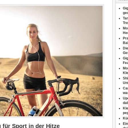
Gig
ge
Tan
Tre
Moh
He
Pr
Ba
Di
Ges
Gig
Fe
Mo
Kl
Shi
Un
Can
wa
Upc
dab
Kle
pep
Küc
Ein
für Sport in der Hitze