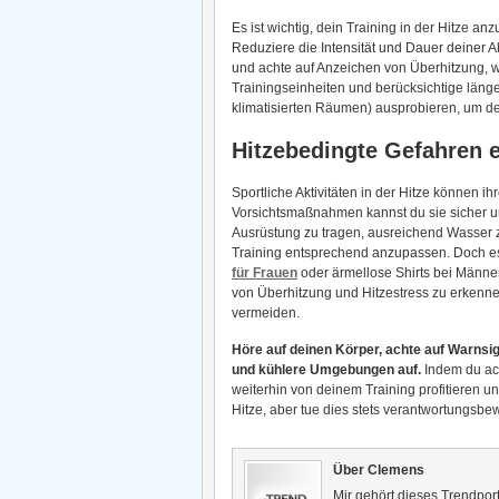
Es ist wichtig, dein Training in der Hitze a
Reduziere die Intensität und Dauer deiner 
und achte auf Anzeichen von Überhitzung, w
Trainingseinheiten und berücksichtige länge
klimatisierten Räumen) ausprobieren, um de
Hitzebedingte Gefahren 
Sportliche Aktivitäten in der Hitze können i
Vorsichtsmaßnahmen kannst du sie sicher und 
Ausrüstung zu tragen, ausreichend Wasser zu
Training entsprechend anzupassen. Doch e
für Frauen
oder ärmellose Shirts bei Männe
von Überhitzung und Hitzestress zu erkenne
vermeiden.
Höre auf deinen Körper, achte auf Warnsi
und kühlere Umgebungen auf.
Indem du ach
weiterhin von deinem Training profitieren u
Hitze, aber tue dies stets verantwortungsbew
Über Clemens
Mir gehört dieses Trendport