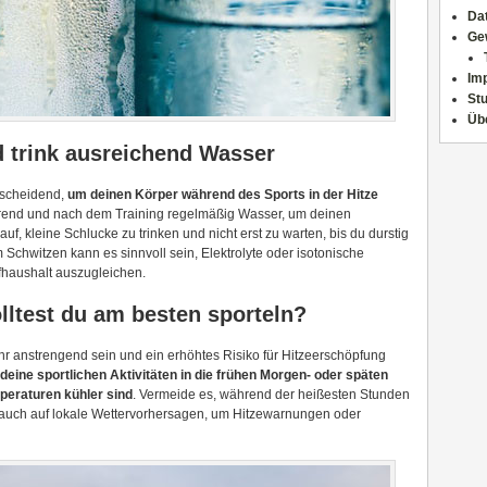
Da
Ge
Im
Stu
Üb
d trink ausreichend Wasser
ntscheidend,
um deinen Körper während des Sports in der Hitze
ährend und nach dem Training regelmäßig Wasser, um deinen
uf, kleine Schlucke zu trinken und nicht erst zu warten, bis du durstig
m Schwitzen kann es sinnvoll sein, Elektrolyte oder isotonische
haushalt auszugleichen.
olltest du am besten sporteln?
ehr anstrengend sein und ein erhöhtes Risiko für Hitzeerschöpfung
deine sportlichen Aktivitäten in die frühen Morgen- oder späten
peraturen kühler sind
. Vermeide es, während der heißesten Stunden
e auch auf lokale Wettervorhersagen, um Hitzewarnungen oder