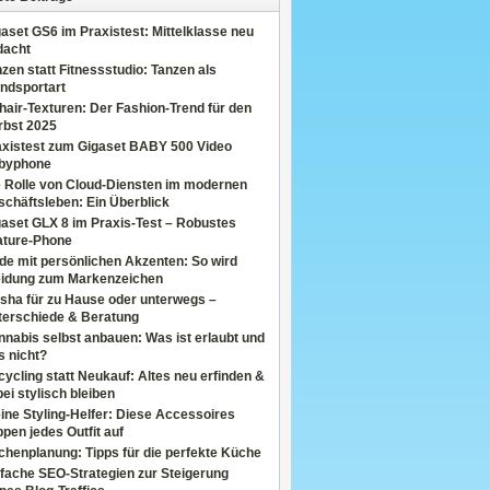
aset GS6 im Praxistest: Mittelklasse neu
dacht
zen statt Fitnessstudio: Tanzen als
ndsportart
air-Texturen: Der Fashion-Trend für den
rbst 2025
axistest zum Gigaset BABY 500 Video
byphone
e Rolle von Cloud-Diensten im modernen
chäftsleben: Ein Überblick
aset GLX 8 im Praxis-Test – Robustes
ature-Phone
de mit persönlichen Akzenten: So wird
eidung zum Markenzeichen
sha für zu Hause oder unterwegs –
terschiede & Beratung
nabis selbst anbauen: Was ist erlaubt und
s nicht?
ycling statt Neukauf: Altes neu erfinden &
ei stylisch bleiben
ine Styling-Helfer: Diese Accessoires
pen jedes Outfit auf
henplanung: Tipps für die perfekte Küche
fache SEO-Strategien zur Steigerung