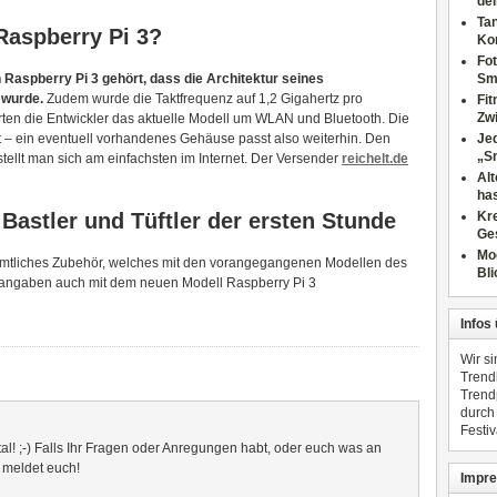
dei
Tan
Raspberry Pi 3?
Ko
Fot
Raspberry Pi 3 gehört, dass die Architektur seines
Sm
 wurde.
Zudem wurde die Taktfrequenz auf 1,2 Gigahertz pro
Fi
Zwi
en die Entwickler das aktuelle Modell um WLAN und Bluetooth. Die
t – ein eventuell vorhandenes Gehäuse passt also weiterhin. Den
Jed
„S
tellt man sich am einfachsten im Internet. Der Versender
reichelt.de
Al
has
 Bastler und Tüftler der ersten Stunde
Kre
Ge
Mo
ämtliches Zubehör, welches mit den vorangegangenen Modellen des
Bli
erangaben auch mit dem neuen Modell Raspberry Pi 3
Infos
Wir s
Trend
Trend
durch
Festiv
al! ;-) Falls Ihr Fragen oder Anregungen habt, oder euch was an
- meldet euch!
Impre