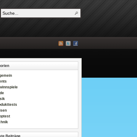
orien
lgemein
ents
winnspiele
de
sik
odukttests
isen
optest
chnik
te Beiträge