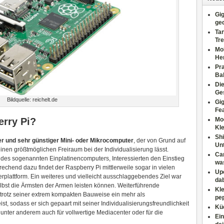
Gig
ge
Tan
Tre
Moh
He
Pr
Ba
Di
Ges
Bildquelle: reichelt.de
Gig
Fe
erry Pi?
Mo
Kl
Shi
er und sehr günstiger Mini- oder Mikrocomputer
, der von Grund auf
Un
inen größtmöglichen Freiraum bei der Individualisierung lässt.
Can
r des sogenannten Einplatinencomputers, Interessierten den Einstieg
wa
rechend dazu findet der Raspberry Pi mittlerweile sogar in vielen
Upc
plattform. Ein weiteres und vielleicht ausschlaggebendes Ziel war
dab
elbst die Ärmsten der Armen leisten können. Weiterführende
Kle
trotz seiner extrem kompakten Bauweise ein mehr als
pep
 sodass er sich gepaart mit seiner Individualisierungsfreundlichkeit
Küc
 unter anderem auch für vollwertige Mediacenter oder für die
Ein