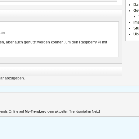
Da
Ge
Im
Stu
Uhr
Üb
llen, aber auch genutzt werden konnen, um den Raspberry Pi mit
ar abzugeben.
Trends Online auf
My-Trend.org
dem aktuellen Trendportal im Netz!