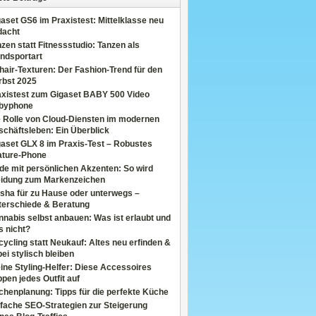
aset GS6 im Praxistest: Mittelklasse neu
dacht
zen statt Fitnessstudio: Tanzen als
ndsportart
air-Texturen: Der Fashion-Trend für den
rbst 2025
axistest zum Gigaset BABY 500 Video
byphone
e Rolle von Cloud-Diensten im modernen
chäftsleben: Ein Überblick
aset GLX 8 im Praxis-Test – Robustes
ature-Phone
de mit persönlichen Akzenten: So wird
eidung zum Markenzeichen
sha für zu Hause oder unterwegs –
terschiede & Beratung
nabis selbst anbauen: Was ist erlaubt und
s nicht?
ycling statt Neukauf: Altes neu erfinden &
ei stylisch bleiben
ine Styling-Helfer: Diese Accessoires
pen jedes Outfit auf
henplanung: Tipps für die perfekte Küche
fache SEO-Strategien zur Steigerung