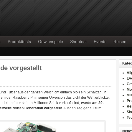
k
Produkttests
Gewinnspiele
Shoptest
Events
Reisen
Kateg
de vorgestellt
Al
Ev
Ge
Mo
r und Tüftler aus der ganzen Welt nicht einfach bloß ein Schalttag. In
Mu
n dem der Raspberry Pi in seiner Urversion das Licht der Welt erblickte.
Pr
dellen über sieben Millionen Stück verkauft sind,
wurde am 29.
Re
erweile dritten Generation vorgestellt
. Auf den Tag genau zum
Sh
Te
Neues