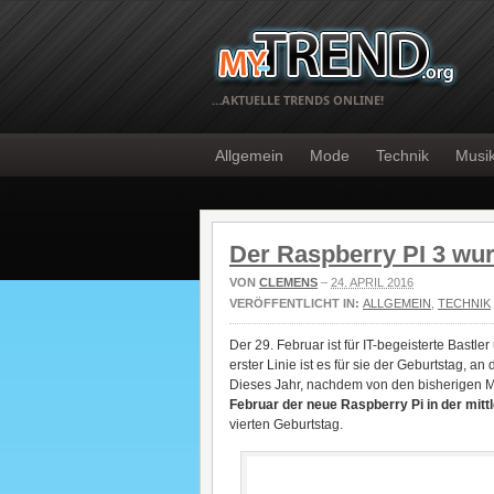
…AKTUELLE TRENDS ONLINE!
Allgemein
Mode
Technik
Musi
Der Raspberry PI 3 wur
VON
CLEMENS
–
24. APRIL 2016
VERÖFFENTLICHT IN:
ALLGEMEIN
,
TECHNIK
Der 29. Februar ist für IT-begeisterte Bastle
erster Linie ist es für sie der Geburtstag, a
Dieses Jahr, nachdem von den bisherigen Mo
Februar der neue Raspberry Pi in der mittl
vierten Geburtstag.