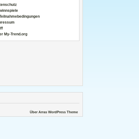
tenschutz
winnspiele
Teilnahmebedingungen
pressum
ff
er My-Trend.org
Über Arras WordPress Theme