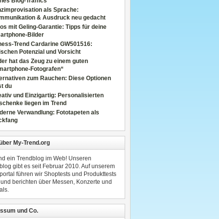
nes Blog-Traffics
zimprovisation als Sprache:
mmunikation & Ausdruck neu gedacht
os mit Geling-Garantie: Tipps für deine
artphone-Bilder
tness-Trend Cardarine GW501516:
schen Potenzial und Vorsicht
er hat das Zeug zu einem guten
martphone-Fotografen“
ternativen zum Rauchen: Diese Optionen
t du
ativ und Einzigartig: Personalisierten
schenke liegen im Trend
derne Verwandlung: Fototapeten als
ckfang
 über My-Trend.org
ind ein Trendblog im Web! Unseren
blog gibt es seit Februar 2010. Auf unserem
portal führen wir Shoptests und Produkttests
 und berichten über Messen, Konzerte und
als.
ssum und Co.