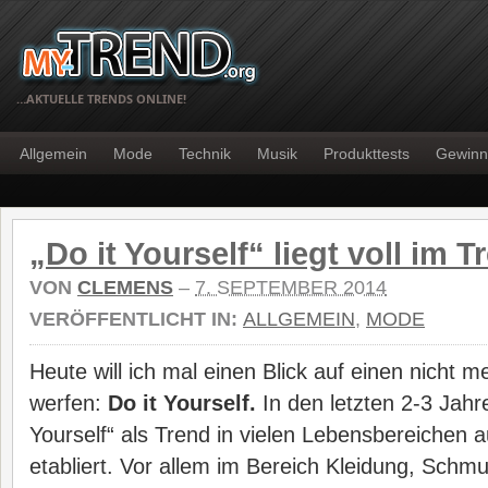
…AKTUELLE TRENDS ONLINE!
Allgemein
Mode
Technik
Musik
Produkttests
Gewinn
„Do it Yourself“ liegt voll im T
VON
CLEMENS
–
7. SEPTEMBER 2014
VERÖFFENTLICHT IN:
ALLGEMEIN
,
MODE
Heute will ich mal einen Blick auf einen nicht
werfen:
Do it Yourself.
In den letzten 2-3 Jahre
Yourself“ als Trend in vielen Lebensbereichen 
etabliert. Vor allem im Bereich Kleidung, Schm