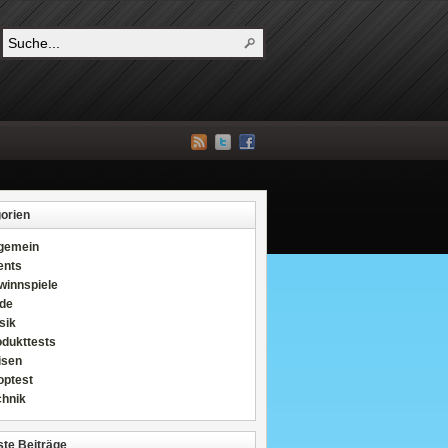
orien
lgemein
ents
winnspiele
de
sik
odukttests
isen
optest
chnik
te Beiträge