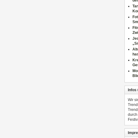
dei
Tan
Ko
Fot
Sm
Fi
Zwi
Jed
„S
Al
has
Kre
Ge
Mo
Bli
Infos
Wir s
Trend
Trend
durch
Festiv
Impre