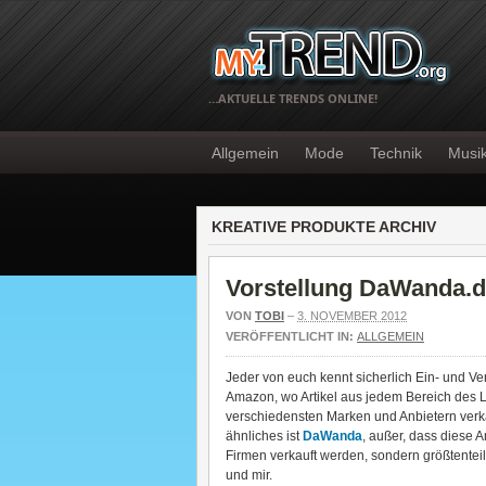
…AKTUELLE TRENDS ONLINE!
Allgemein
Mode
Technik
Musi
KREATIVE PRODUKTE ARCHIV
Vorstellung DaWanda.
VON
TOBI
–
3. NOVEMBER 2012
VERÖFFENTLICHT IN:
ALLGEMEIN
Jeder von euch kennt sicherlich Ein- und Ve
Amazon, wo Artikel aus jedem Bereich des 
verschiedensten Marken und Anbietern verk
ähnliches ist
DaWanda
, außer, dass diese A
Firmen verkauft werden, sondern größtentei
und mir.