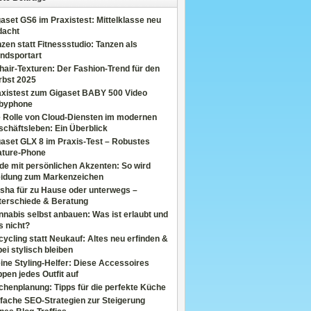
aset GS6 im Praxistest: Mittelklasse neu
dacht
zen statt Fitnessstudio: Tanzen als
ndsportart
air-Texturen: Der Fashion-Trend für den
rbst 2025
axistest zum Gigaset BABY 500 Video
byphone
e Rolle von Cloud-Diensten im modernen
chäftsleben: Ein Überblick
aset GLX 8 im Praxis-Test – Robustes
ature-Phone
de mit persönlichen Akzenten: So wird
eidung zum Markenzeichen
sha für zu Hause oder unterwegs –
terschiede & Beratung
nabis selbst anbauen: Was ist erlaubt und
s nicht?
ycling statt Neukauf: Altes neu erfinden &
ei stylisch bleiben
ine Styling-Helfer: Diese Accessoires
pen jedes Outfit auf
henplanung: Tipps für die perfekte Küche
fache SEO-Strategien zur Steigerung