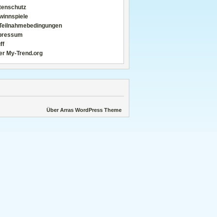
tenschutz
winnspiele
Teilnahmebedingungen
pressum
ff
er My-Trend.org
Über Arras WordPress Theme