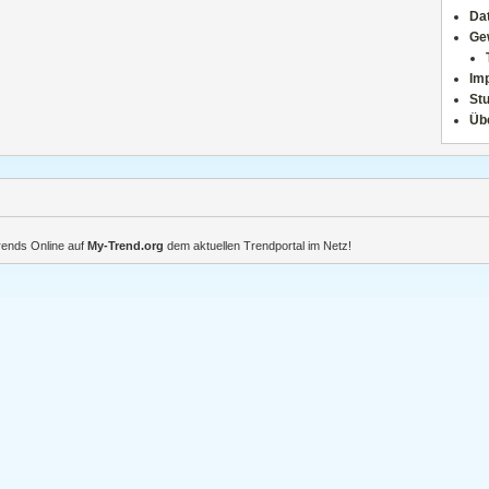
Da
Ge
Im
Stu
Üb
Trends Online auf
My-Trend.org
dem aktuellen Trendportal im Netz!