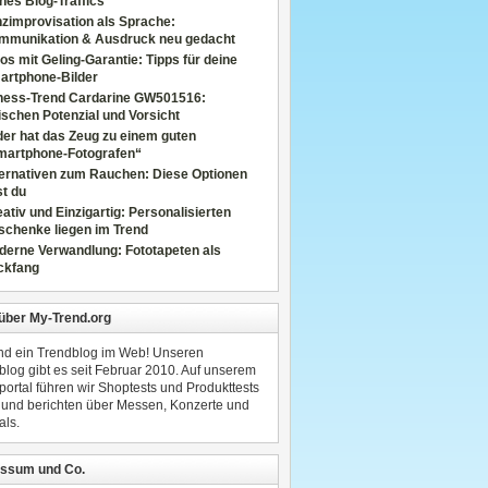
nes Blog-Traffics
zimprovisation als Sprache:
mmunikation & Ausdruck neu gedacht
os mit Geling-Garantie: Tipps für deine
artphone-Bilder
tness-Trend Cardarine GW501516:
schen Potenzial und Vorsicht
er hat das Zeug zu einem guten
martphone-Fotografen“
ternativen zum Rauchen: Diese Optionen
t du
ativ und Einzigartig: Personalisierten
schenke liegen im Trend
derne Verwandlung: Fototapeten als
ckfang
 über My-Trend.org
ind ein Trendblog im Web! Unseren
blog gibt es seit Februar 2010. Auf unserem
portal führen wir Shoptests und Produkttests
 und berichten über Messen, Konzerte und
als.
ssum und Co.