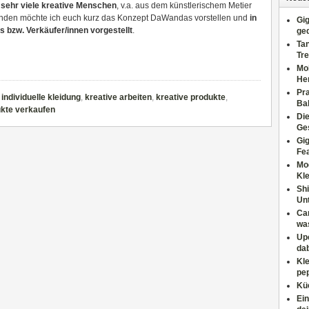
sehr viele kreative Menschen
, v.a. aus dem künstlerischem Metier
enden möchte ich euch kurz das Konzept DaWandas vorstellen und
in
Gig
bzw. Verkäufer/innen vorgestellt
.
ge
Tan
Tre
Moh
He
Pr
,
individuelle kleidung
,
kreative arbeiten
,
kreative produkte
,
Ba
kte verkaufen
Di
Ges
Gig
Fe
Mo
Kl
Shi
Un
Can
wa
Upc
dab
Kle
pep
Küc
Ein