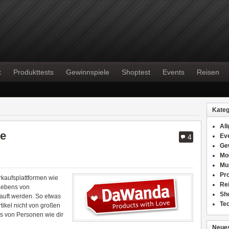
k
Produkttests
Gewinnspiele
Shoptest
Events
Reisen
Kateg
Al
de
Ev
4
Ge
Mo
Mu
Pr
rkaufsplattformen wie
Re
Lebens von
Sh
auft werden. So etwas
Te
rtikel nicht von großen
ls von Personen wie dir
Neues